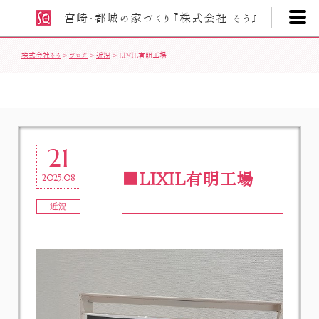
宮崎・都城の家づくり
『株式会社 そう』
株式会社そう
>
ブログ
>
近況
>
LIXIL有明工場
21
LIXIL有明工場
2025.08
近況