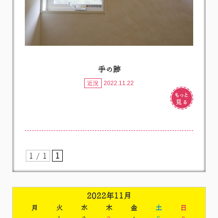
手の跡
近況
2022.11.22
1 / 1
1
2022年11月
月
火
水
木
金
土
日